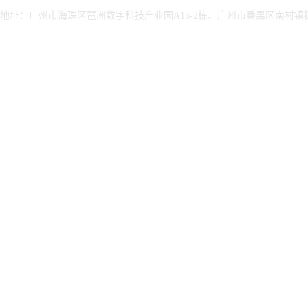
地址：广州市海珠区琶洲数字科技产业园A15-2栋、广州市番禺区南村镇捷顺
务能力评估
治理及评级咨询服务
ISO22301业务连续性
EcoVadis 评级
管理体系
ISO27017云服务信息
管理体系