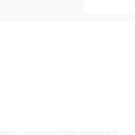
关于颐卓
信安AI智能服务解决
ESG可持续性发展解决
军工
方案
方案
决方
集团简介
ISO27001信息安全管
ESG可持续发展优化解
武器
颐卓文化
理体系
决方案
认证
资质荣誉
ISO/IEC20000IT服务
ESG可持续发展-报告
武器
发展历程
管理体系
验证
保密
颐卓印象
CMMI软件能力等级认
ESG可持续发展-可选
武器
董事长致辞
证
认证评估
证
CCRC信息安全服务资
ESG可持续发展报告评
装备
质认证
价管理咨询
涉密
ITSS信息技术服务标
ESG报告编制、设计、
准认证
传播
版权所有：www.chinakec.com广州市颐卓企业管理咨询有限公司
CS信息系统建设和服
ESG可持续发展报告、