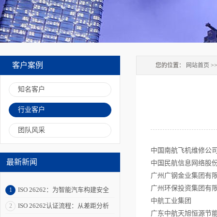
客户案例
您的位置：
网站首页
>
知名客户
行业客户
团队风采
中国南航飞机维修公
最新新闻
中国民航信息网络股
广州广钢金业集团有
广州环保投资集团有
ISO 26262：为智能汽车构建安全
1
中航工业集团
“免疫系统”
ISO 26262认证流程：从差距分析
2
广东中航天旭恒源节