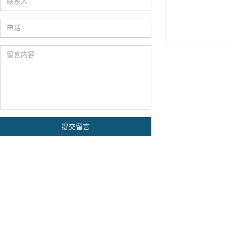
联系人
电话
留言内容
关于颐卓
信安AI智能服务解决
ESG可持续性发展解决
军工