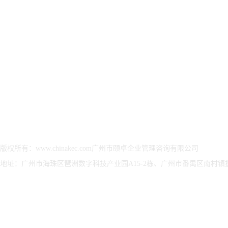
方案
方案
决方
集团简介
ISO27001信息安全管
ESG可持续发展优化解
武器
颐卓文化
理体系
决方案
认证
资质荣誉
ISO/IEC20000IT服务
ESG可持续发展-报告
武器
发展历程
管理体系
验证
保密
颐卓印象
CMMI软件能力等级认
ESG可持续发展-可选
武器
董事长致辞
证
认证评估
证
CCRC信息安全服务资
ESG可持续发展报告评
装备
质认证
价管理咨询
涉密
ITSS信息技术服务标
ESG报告编制、设计、
准认证
传播
版权所有：www.chinakec.com广州市颐卓企业管理咨询有限公司
CS信息系统建设和服
ESG可持续发展报告、
地址：广州市海珠区琶洲数字科技产业园A15-2栋、广州市番禺区南村镇捷顺
务能力评估
治理及评级咨询服务
ISO22301业务连续性
EcoVadis 评级
管理体系
ISO27017云服务信息
管理体系