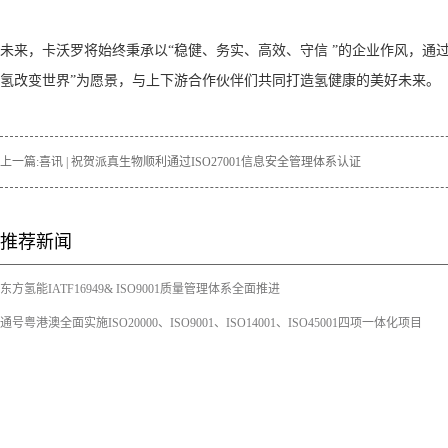
未来，卡沃罗将始终秉承以“稳健、务实、高效、守信 ”的企业作风，通
氢改变世界”为愿景，与上下游合作伙伴们共同打造氢健康的美好未来。
上一篇:
喜讯 | 祝贺派真生物顺利通过ISO27001信息安全管理体系认证
推荐新闻
东方氢能IATF16949& ISO9001质量管理体系全面推进
通号粤港澳全面实施ISO20000、ISO9001、ISO14001、ISO45001四项一体化项目