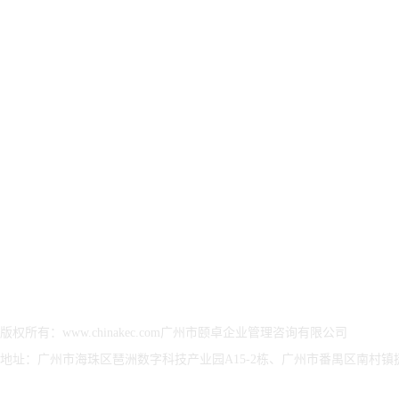
关于颐卓
信安AI智能服务解决
ESG可持续性发展解决
军工
方案
方案
决方
集团简介
ISO27001信息安全管
ESG可持续发展优化解
武器
颐卓文化
理体系
决方案
认证
资质荣誉
ISO/IEC20000IT服务
ESG可持续发展-报告
武器
发展历程
管理体系
验证
保密
颐卓印象
CMMI软件能力等级认
ESG可持续发展-可选
武器
董事长致辞
证
认证评估
证
CCRC信息安全服务资
ESG可持续发展报告评
装备
质认证
价管理咨询
涉密
ITSS信息技术服务标
ESG报告编制、设计、
准认证
传播
版权所有：www.chinakec.com广州市颐卓企业管理咨询有限公司
CS信息系统建设和服
ESG可持续发展报告、
地址：广州市海珠区琶洲数字科技产业园A15-2栋、广州市番禺区南村镇捷顺
务能力评估
治理及评级咨询服务
ISO22301业务连续性
EcoVadis 评级