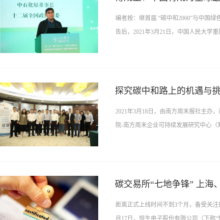
编者按：继首届 “碳中和2060”与中国
告后，2021年3月21日，中国人民大学重
重阳）主办、中国人民大学生态金融研
第...
探究碳中和路上的机遇与挑
2021年3月18日，由南方周末报社主
院-南方周末企业可持续发展研究中心（筹
环境与资源研究中心联合承办的第十一期
碳中和...
碳交易所“七地争锋” 上
距离正式上线时间不到3个月，备受关注
月17日，恒生电子股份有限公司（下称“恒