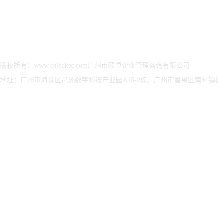
证
认证评估
证
CCRC信息安全服务资
ESG可持续发展报告评
装备
质认证
价管理咨询
涉密
ITSS信息技术服务标
ESG报告编制、设计、
准认证
传播
版权所有：www.chinakec.com广州市颐卓企业管理咨询有限公司
CS信息系统建设和服
ESG可持续发展报告、
地址：广州市海珠区琶洲数字科技产业园A15-2栋、广州市番禺区南村镇捷顺
务能力评估
治理及评级咨询服务
ISO22301业务连续性
EcoVadis 评级
管理体系
ISO27017云服务信息
管理体系