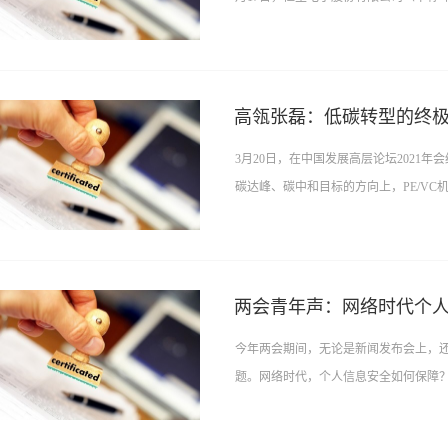
微信公众号发文表示，全国碳排放权交易
产权交易所负...
高瓴张磊：低碳转型的终
3月20日，在中国发展高层论坛2021
碳达峰、碳中和目标的方向上，PE/VC机
绿色转型成为未来最大的确定性，将有
（PE/...
两会青年声：网络时代个
今年两会期间，无论是新闻发布会上，
题。网络时代，个人信息安全如何保障