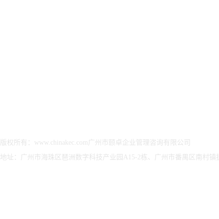
方案
方案
决方
集团简介
ISO27001信息安全管
ESG可持续发展优化解
武器
颐卓文化
理体系
决方案
认证
资质荣誉
ISO/IEC20000IT服务
ESG可持续发展-报告
武器
发展历程
管理体系
验证
保密
颐卓印象
CMMI软件能力等级认
ESG可持续发展-可选
武器
董事长致辞
证
认证评估
证
CCRC信息安全服务资
ESG可持续发展报告评
装备
质认证
价管理咨询
涉密
ITSS信息技术服务标
ESG报告编制、设计、
准认证
传播
版权所有：www.chinakec.com广州市颐卓企业管理咨询有限公司
CS信息系统建设和服
ESG可持续发展报告、
地址：广州市海珠区琶洲数字科技产业园A15-2栋、广州市番禺区南村镇捷顺
务能力评估
治理及评级咨询服务
ISO22301业务连续性
EcoVadis 评级
管理体系
ISO27017云服务信息
管理体系