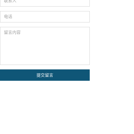
联系人
电话
留言内容
关于颐卓
信安AI智能服务解决
ESG可持续性发展解决
军工