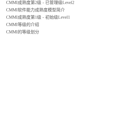
CMMI成熟度第2级 - 已管理级Level2
CMMI软件能力成熟度模型简介
CMMI成熟度第1级 - 初始级Level1
CMMI等级的介绍
CMMI的等级划分
关于颐卓
信安AI智能服务解决
ESG可持续性发展解决
军工