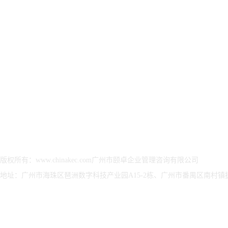
方案
方案
决方
集团简介
ISO27001信息安全管
ESG可持续发展优化解
武器
颐卓文化
理体系
决方案
认证
资质荣誉
ISO/IEC20000IT服务
ESG可持续发展-报告
武器
发展历程
管理体系
验证
保密
颐卓印象
CMMI软件能力等级认
ESG可持续发展-可选
武器
董事长致辞
证
认证评估
证
CCRC信息安全服务资
ESG可持续发展报告评
装备
质认证
价管理咨询
涉密
ITSS信息技术服务标
ESG报告编制、设计、
准认证
传播
版权所有：www.chinakec.com广州市颐卓企业管理咨询有限公司
CS信息系统建设和服
ESG可持续发展报告、
地址：广州市海珠区琶洲数字科技产业园A15-2栋、广州市番禺区南村镇捷顺
务能力评估
治理及评级咨询服务
ISO22301业务连续性
EcoVadis 评级
管理体系
ISO27017云服务信息